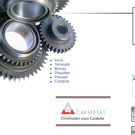
Inicio
Torneado
Brocas
Plaquitas
Fresado
Contacto
R
C
C
A