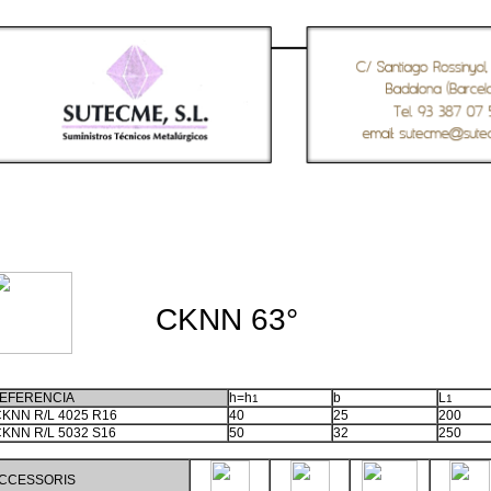
CKNN 63°
EFERENCIA
h=h
b
L
1
1
KNN R/L 4025 R16
40
25
200
KNN R/L 5032 S16
50
32
250
CCESSORIS