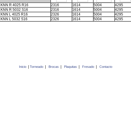
KNN R 4025 R16
2316
1614
5004
4295
KNN R 5032 S16
2316
1614
5004
4295
KNN L 4025 R16
2326
1614
5004
4295
KNN L 5032 S16
2326
1614
5004
4295
|
|
|
|
|
Inicio
Torneado
Brocas
Plaquitas
Fresado
Contacto