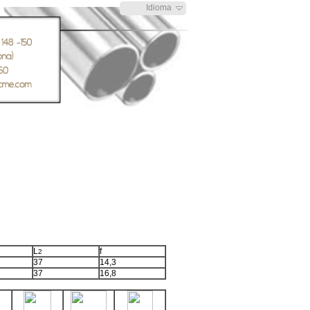
Idioma
L
f
2
37
14,3
37
16,8