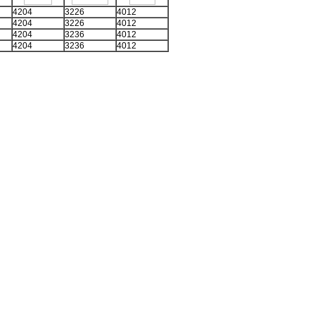
4204
3226
4012
4204
3226
4012
4204
3236
4012
4204
3236
4012