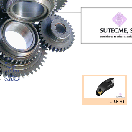
Inicio
Torneado
Brocas
Plaquitas
Fresado
Contacto