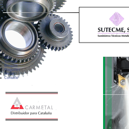
Inici
Tornejat
Broques
Plaquetes
Fresat
Contacte